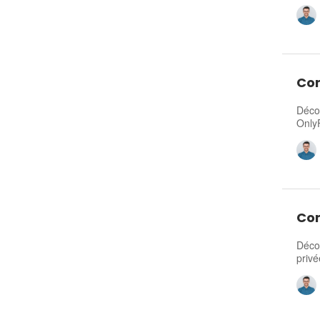
Com
Déco
Only
Com
Décou
privé