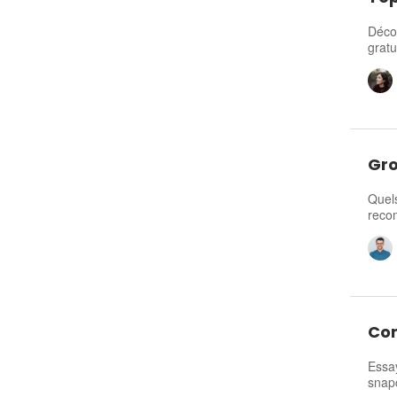
Décou
gratu
Gro
Quels
reco
Com
Essay
snapc