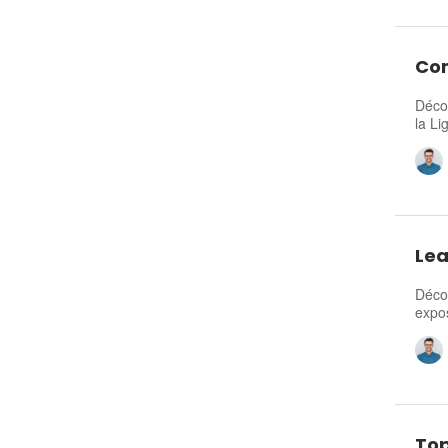
Com
Décou
la Li
Lea
Décou
expos
Top