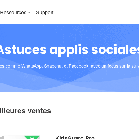
Ressources
Support
Astuces applis sociale
ciales comme WhatsApp, Snapchat et Facebook, avec un focus sur la surve
lleures ventes
KidsGuard Pro