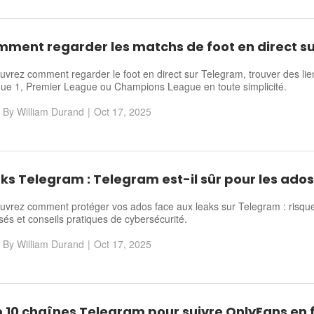
ment regarder les matchs de foot en direct s
vrez comment regarder le foot en direct sur Telegram, trouver des liens
gue 1, Premier League ou Champions League en toute simplicité.
By
William Durand
|
Oct 17, 2025
ks Telegram : Telegram est-il sûr pour les ados
vrez comment protéger vos ados face aux leaks sur Telegram : risques
és et conseils pratiques de cybersécurité.
By
William Durand
|
Oct 17, 2025
 10 chaînes Telegram pour suivre OnlyFans en 