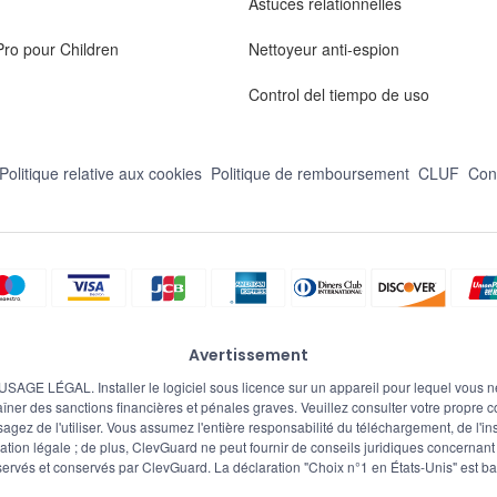
Astuces relationnelles
ro pour Children
Nettoyeur anti-espion
Control del tiempo de uso
Politique relative aux cookies
Politique de remboursement
CLUF
Con
Avertissement
. Installer le logiciel sous licence sur un appareil pour lequel vous ne pos
îner des sanctions financières et pénales graves. Veuillez consulter votre propre con
agez de l'utiliser. Vous assumez l'entière responsabilité du téléchargement, de l'inst
tion légale ; de plus, ClevGuard ne peut fournir de conseils juridiques concernant l'u
servés et conservés par ClevGuard. La déclaration "Choix n°1 en
États-Unis
" est b