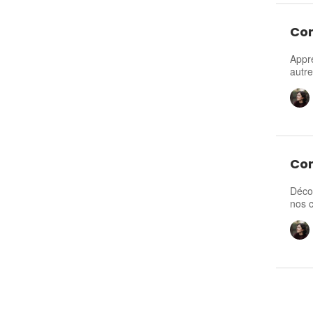
Com
Appre
autre
Com
Décou
nos c