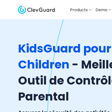
Products
Demo
KidsGuard pour
Children
- Meill
Outil de Contrô
Parental