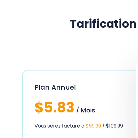
Tarificatio
Plan Annuel
$5.83
/ Mois
Vous serez facturé à
$69.99
/
$109.99