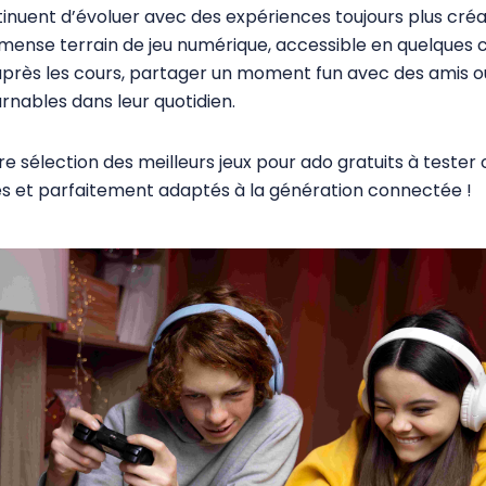
inuent d’évoluer avec des expériences toujours plus créat
ense terrain de jeu numérique, accessible en quelques c
près les cours, partager un moment fun avec des amis ou s
rnables dans leur quotidien.
e sélection des meilleurs jeux pour ado gratuits à tester
riés et parfaitement adaptés à la génération connectée !