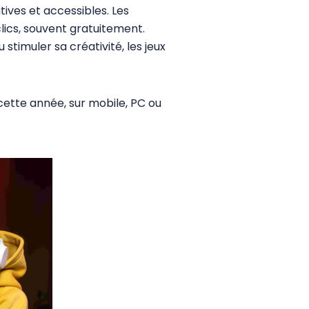
ives et accessibles. Les
lics, souvent gratuitement.
timuler sa créativité, les jeux
 cette année, sur mobile, PC ou