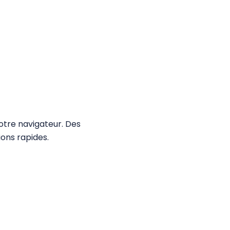
votre navigateur. Des
ons rapides.