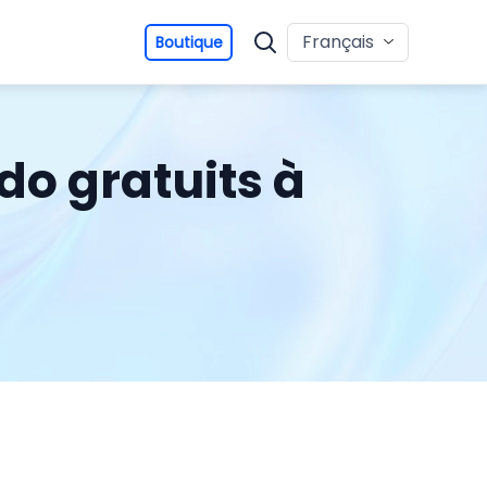
Français
Boutique
do gratuits à