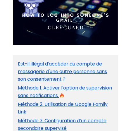
Est-il illégal d'accéder au compte de
messagerie d'une autre personne sans
son consentement ?
Méthode 1. Activer l'option de supervision
sans notifications
Méthode 2. Utilisation de Google Family
Link
Méthode 3. Configuration d’un compte
secondaire supervisé