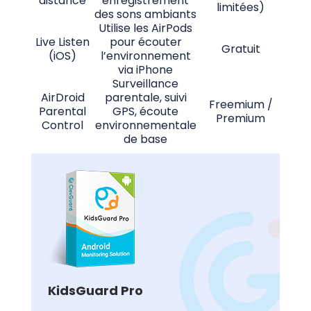
distance
enregistrement
limitées)
des sons ambiants
Utilise les AirPods
Live Listen
pour écouter
Gratuit
(iOS)
l’environnement
via iPhone
Surveillance
AirDroid
parentale, suivi
Freemium /
Parental
GPS, écoute
A
Premium
Control
environnementale
de base
KidsGuard Pro