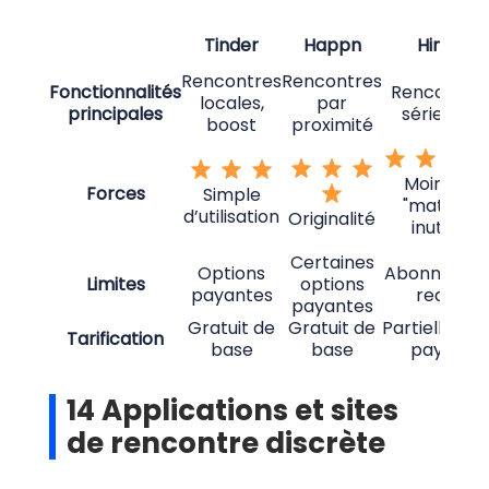
Tinder
Happn
Hinge
Rencontres
Rencontres
Fonctionnalités
Rencontre
locales,
par
principales
sérieuses
boost
proximité
Moins de
Forces
Simple
"matchs"
d’utilisation
Originalité
inutiles
Certaines
Options
Abonnemen
Limites
options
payantes
requis
payantes
Gratuit de
Gratuit de
Partielleme
Tarification
base
base
payant
14 Applications et sites
de rencontre discrète