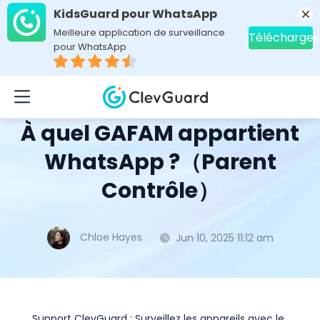
KidsGuard pour WhatsApp
Meilleure application de surveillance
Télécharger
pour WhatsApp
Home
>
Topics
>
Astuces applis sociales
> À quel GAFAM appartient WhatsApp ?（Parent Contrôle）
À quel GAFAM appartient
WhatsApp ?（Parent
Contrôle）
Chloe Hayes
Jun 10, 2025 11:12 am
Support ClevGuard : Surveillez les appareils avec le