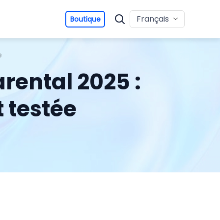
Français
Boutique
e
rental 2025 :
 testée