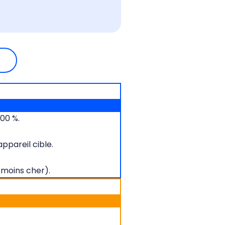
00 %.
ppareil cible.
s moins cher).