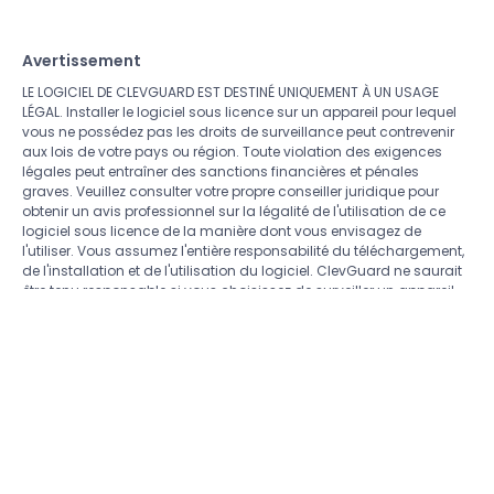
Avertissement
LE LOGICIEL DE CLEVGUARD EST DESTINÉ UNIQUEMENT À UN USAGE
LÉGAL. Installer le logiciel sous licence sur un appareil pour lequel
vous ne possédez pas les droits de surveillance peut contrevenir
aux lois de votre pays ou région. Toute violation des exigences
légales peut entraîner des sanctions financières et pénales
graves. Veuillez consulter votre propre conseiller juridique pour
obtenir un avis professionnel sur la légalité de l'utilisation de ce
logiciel sous licence de la manière dont vous envisagez de
l'utiliser. Vous assumez l'entière responsabilité du téléchargement,
de l'installation et de l'utilisation du logiciel. ClevGuard ne saurait
être tenu responsable si vous choisissez de surveiller un appareil
sans autorisation légale ; de plus, ClevGuard ne peut fournir de
conseils juridiques concernant l'utilisation du logiciel de
surveillance. Tous les droits qui ne sont pas expressément
accordés ici sont réservés et conservés par ClevGuard. La
déclaration "Choix n°1 en
États-Unis
" est basée sur notre système
de données.
Copyright ©
CLEVERGUARD TECHNOLOGY CO.,LIMITED. Tous
droits réservés.