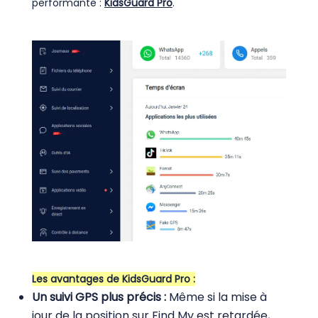
performante :
KidsGuard Pro
.
Les avantages de KidsGuard Pro :
Un suivi GPS plus précis :
Même si la mise à
jour de la position sur Find My est retardée,