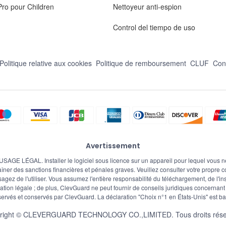
ro pour Children
Nettoyeur anti-espion
Control del tiempo de uso
Politique relative aux cookies
Politique de remboursement
CLUF
Con
Avertissement
. Installer le logiciel sous licence sur un appareil pour lequel vous ne pos
îner des sanctions financières et pénales graves. Veuillez consulter votre propre con
agez de l'utiliser. Vous assumez l'entière responsabilité du téléchargement, de l'inst
tion légale ; de plus, ClevGuard ne peut fournir de conseils juridiques concernant l'u
servés et conservés par ClevGuard. La déclaration "Choix n°1 en
États-Unis
" est b
right ©
CLEVERGUARD TECHNOLOGY CO.,LIMITED. Tous droits rése