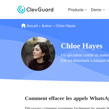
Products
Demo
Accueil
>
Auteur
>
Chloe Hayes
Chloe Hayes
Un spécialiste certifié du marke
Elle est déterminée à éduquer le
Comment effacer les appels WhatsA
Découvrez comment supprimer facilement les appels Wh