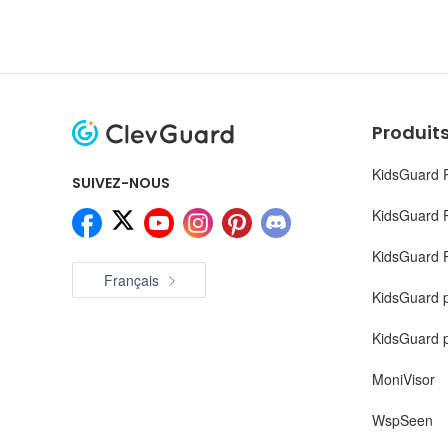
Produits
KidsGuard 
SUIVEZ-NOUS
KidsGuard 
KidsGuard P
Français
KidsGuard 
KidsGuard 
MoniVisor
WspSeen