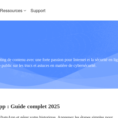
Ressources
Support
ting de contenu avec une forte passion pour Internet et la sécurité en lig
 public sur les trucs et astuces en matière de cybersécurité.
pp : Guide complet 2025
atsApp et gérer votre historique. Apprenez les étapes simples pour