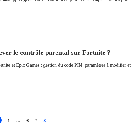
er le contrôle parental sur Fortnite ?
Fortnite et Epic Games : gestion du code PIN, paramètres à modifier et
t
1
…
6
7
8