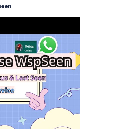
pSeen