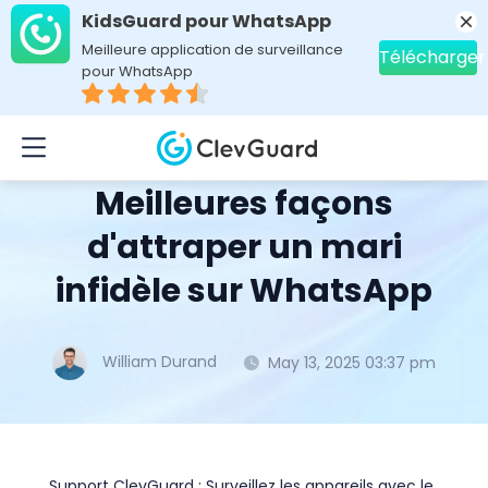
KidsGuard pour WhatsApp
Meilleure application de surveillance
Télécharger
pour WhatsApp
Home
>
Topics
>
Astuces applis sociales
> Meilleures façons d'attraper un mari infidèle sur WhatsApp
Meilleures façons
d'attraper un mari
infidèle sur WhatsApp
William Durand
May 13, 2025 03:37 pm
Support ClevGuard : Surveillez les appareils avec le