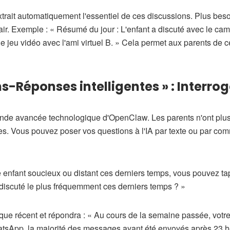
ait automatiquement l'essentiel de ces discussions. Plus besoi
lair. Exemple : « Résumé du jour : L'enfant a discuté avec le c
de jeu vidéo avec l'ami virtuel B. » Cela permet aux parents de
s-Réponses intelligentes » : Interrog
grande avancée technologique d'OpenClaw. Les parents n'ont plu
es. Vous pouvez poser vos questions à l'IA par texte ou par c
 enfant soucieux ou distant ces derniers temps, vous pouvez tape
 discuté le plus fréquemment ces derniers temps ? »
ique récent et répondra : « Au cours de la semaine passée, votre
sApp, la majorité des messages ayant été envoyés après 23 heur