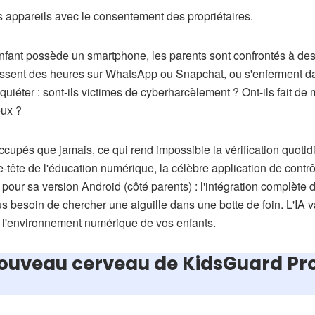
s appareils avec le consentement des propriétaires.
fant possède un smartphone, les parents sont confrontés à des
assent des heures sur WhatsApp ou Snapchat, ou s'enferment da
'inquiéter : sont-ils victimes de cyberharcèlement ? Ont-ils fait 
eux ?
cupés que jamais, ce qui rend impossible la vérification quoti
-tête de l'éducation numérique, la célèbre application de contr
 pour sa version Android (côté parents) : l'intégration complète 
s besoin de chercher une aiguille dans une botte de foin. L'IA va
t l'environnement numérique de vos enfants.
ouveau cerveau de KidsGuard Pro 